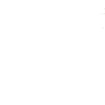
Notr
M