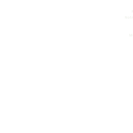
Notr
M