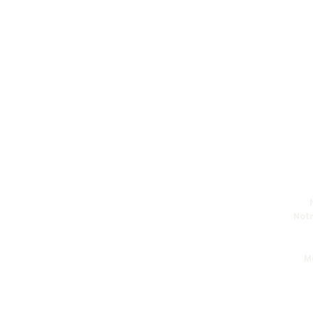
Notr
M