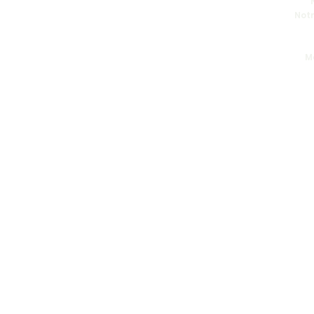
Notr
M