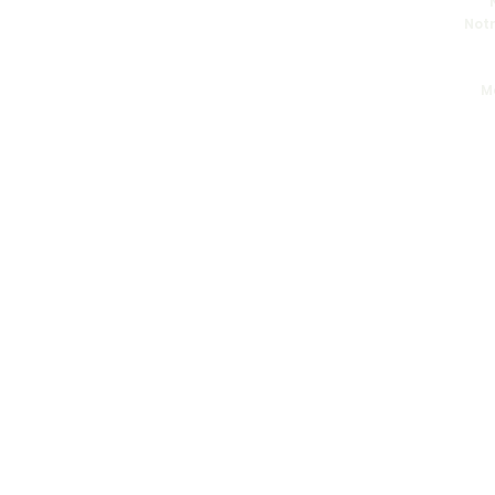
Notr
M