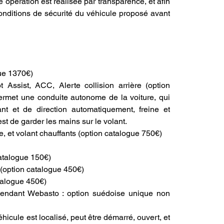
e opération est réalisée par transparence, et afin 
nditions de sécurité du véhicule proposé avant 
gue 1370€)
t Assist, ACC, Alerte collision arrière (option 
permet une conduite autonome de la voiture, qui 
lant et de direction automatiquement, freine et 
st de garder les mains sur le volant.
e, et volant chauffants (option catalogue 750€)
atalogue 150€)
 (option catalogue 450€)
atalogue 450€)
endant Webasto : option suédoise unique non 
hicule est localisé, peut être démarré, ouvert, et 