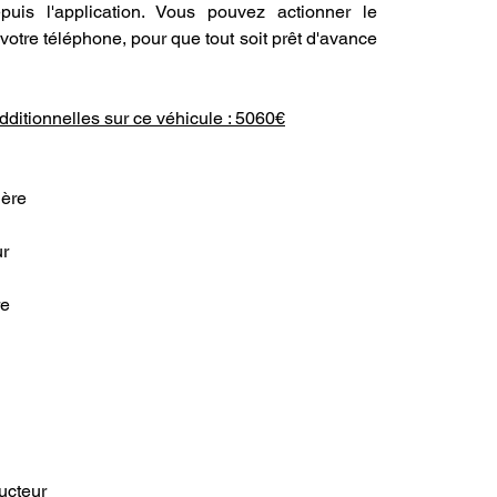
uis l'application. Vous pouvez actionner le 
otre téléphone, pour que tout soit prêt d'avance 
additionnelles sur ce véhicule : 5060€
ière
ur
re
ucteur