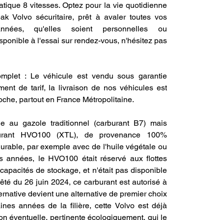
tique 8 vitesses. Optez pour la vie quotidienne 
k Volvo sécuritaire, prêt à avaler toutes vos 
nées, qu'elles soient personnelles ou 
sponible à l'essai sur rendez-vous, n'hésitez pas 
omplet : Le véhicule est vendu sous garantie 
ent de tarif, la livraison de nos véhicules est 
roche, partout en France Métropolitaine. 
e au gazole traditionnel (carburant B7) mais 
urant HVO100 (XTL), de provenance 100% 
urable, par exemple avec de l'huile végétale ou 
es années, le HVO100 était réservé aux flottes 
capacités de stockage, et n'était pas disponible 
êté du 26 juin 2024, ce carburant est autorisé à 
lternative devient une alternative de premier choix 
es années de la filière, cette Volvo est déjà 
ion éventuelle, pertinente écologiquement, qui le 