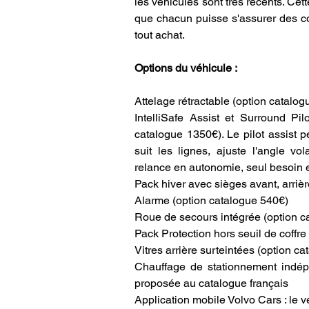
les véhicules sont très récents. Cett
que chacun puisse s'assurer des co
tout achat. 
Options du véhicule :
Attelage rétractable (option catalo
IntelliSafe Assist et Surround Pilo
catalogue 1350€). Le pilot assist 
suit les lignes, ajuste l'angle vo
relance en autonomie, seul besoin e
Pack hiver avec sièges avant, arrièr
Alarme (option catalogue 540€)
Roue de secours intégrée (option c
Pack Protection hors seuil de coffre
Vitres arrière surteintées (option c
Chauffage de stationnement indép
proposée au catalogue français
Application mobile Volvo Cars : le vé